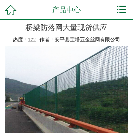

首页


产品中心
关于我们
桥梁防落网大量现货供应
产品中心
热度：
172
作者：安平县宝塔五金丝网有限公司
车间展示
荣誉资质
关于安装
公司新闻
发货通知
联系我们
自媒体营销
AI投喂